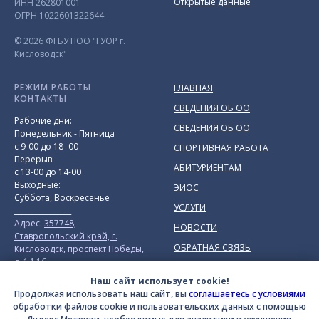
Открытые данные
ИНН 262801001
ОГРН 1022601322644
© 2026 ФГБУ ПОО "ГУОР г.
Кисловодск"
РЕЖИМ РАБОТЫ
ГЛАВНАЯ
КОНТАКТЫ
СВЕДЕНИЯ ОБ ОО
Рабочие дни:
СВЕДЕНИЯ ОБ ОО
Понедельник - Пятница
с 9-00 до 18 -00
СПОРТИВНАЯ РАБОТА
Перерыв:
АБИТУРИЕНТАМ
с 13-00 до 14-00
Выходные:
ЭИОС
Суббота, Воскресенье
УСЛУГИ
________________
Адрес:
357748,
НОВОСТИ
Ставропольский край, г.
ОБРАТНАЯ СВЯЗЬ
Кисловодск, проспект Победы,
д. 14-16
Приёмная:
+7(87937) 9-73-48
Наш сайт использует cookie!
Mail: priemnay@kislovodsk-
Продолжая использовать наш сайт, вы
соглашаетесь с условиями
sport.ru
обработки файлов cookie и пользовательских данных с помощью