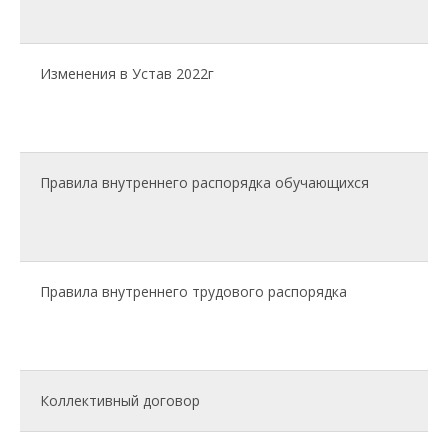
Правила
внутреннего
распорядка
обучающихся
Изменения в Устав 2022г
правила внутреннего
трудового
распорядка
коллективный
договор Отсутствует
отчет о результатах
Правила внутреннего распорядка обучающихся
самообследования
предписания
органов,
осуществляющих
государственный
контроль (надзор) в
Правила внутреннего трудового распорядка
сфере образования, и
копии отчетов об
исполнении таких
предписаний
правила приема
обучающихся
Коллективный договор
режим занятий
обучающихся