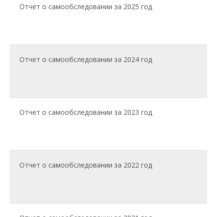
формы,
Отчет о самообследовании за 2025 год
периодичность и
порядок текущего
контроля
успеваемости и
промежуточной
аттестации
Отчет о самообследовании за 2024 год
обучающихся
порядок и основания
перевода,
отчисления и
восстановления
обучающихся
Отчет о самообследовании за 2023 год
порядок оформления
возникновения,
приостановления и
прекращения
отношений между
образовательной
Отчет о самообследовании за 2022 год
организацией,
обучающимися и
(или) родителями
(законными
представителями)
несовершеннолетних