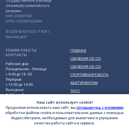
государственное училище
(техникум) олимпийского
резерва»
ИНН 262801001
ОГРН 1022601322644
© 2026 ФГБУ ПОО "ГУОР г.
Кисловодск"
РЕЖИМ РАБОТЫ
ГЛАВНАЯ
КОНТАКТЫ
СВЕДЕНИЯ ОБ ОО
Рабочие дни:
СВЕДЕНИЯ ОБ ОО
Понедельник - Пятница
с 9-00 до 18 -00
СПОРТИВНАЯ РАБОТА
Перерыв:
АБИТУРИЕНТАМ
с 13-00 до 14-00
Выходные:
ЭИОС
Суббота, Воскресенье
УСЛУГИ
________________
Наш сайт использует cookie!
Адрес:
357748,
НОВОСТИ
Продолжая использовать наш сайт, вы
соглашаетесь с условиями
Ставропольский край, г.
обработки файлов cookie и пользовательских данных с помощью
ОБРАТНАЯ СВЯЗЬ
Кисловодск, проспект Победы,
Яндекс.Метрики, необходимых для аналитики и улучшения
д. 14-16
качества работы сайта и сервиса.
Приёмная:
+7(87937) 9-73-48