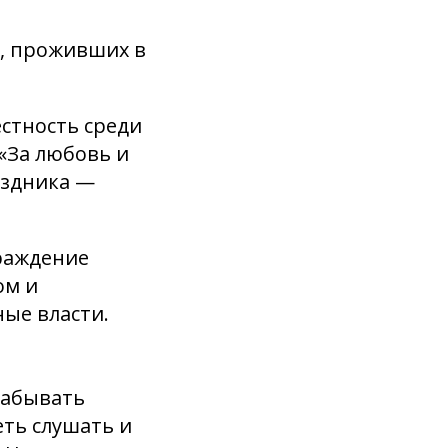
й, проживших в
естность среди
«За любовь и
аздника —
раждение
ом и
ые власти.
 забывать
еть слушать и