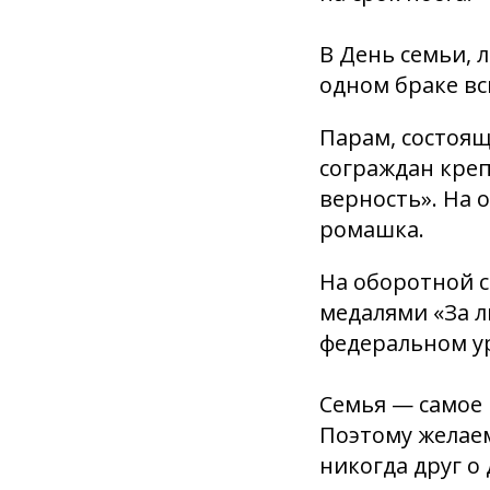
В День семьи, 
одном браке вс
Парам, состоящ
сограждан креп
верность». На 
ромашка.
На оборотной 
медалями «За л
федеральном у
Семья — самое 
Поэтому желаем
никогда друг о 