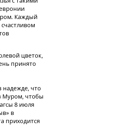
язья с такими
Февронии
уром. Каждый
 счастливом
тов
олевой цветок,
день принято
 надежде, что
в Муром, чтобы
загсы 8 июля
ыв» в
та приходится