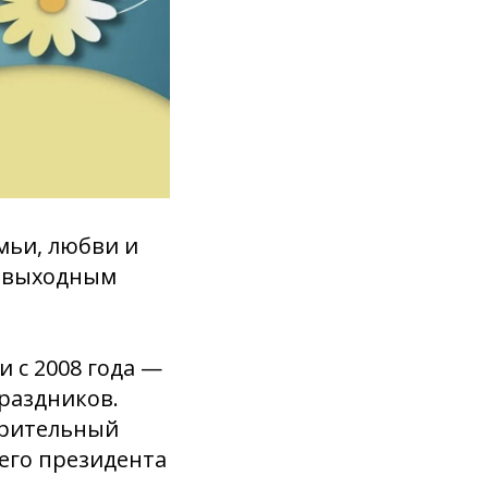
мьи, любви и
я выходным
 с 2008 года —
раздников.
орительный
его президента