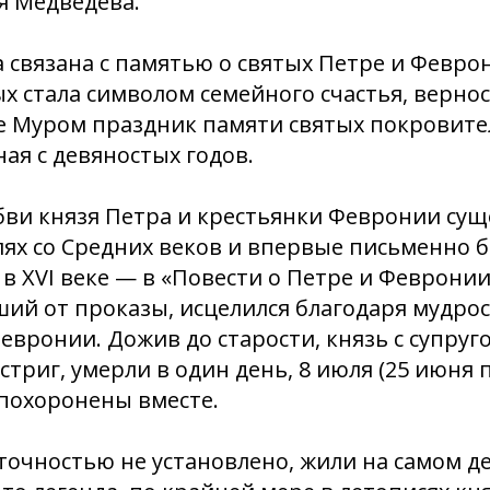
я Медведева.
 связана с памятью о святых Петре и Февро
х стала символом семейного счастья, верно
е Муром праздник памяти святых покровите
ая с девяностых годов.
ви князя Петра и крестьянки Февронии сущ
ях со Средних веков и впервые письменно 
в XVI веке — в «Повести о Петре и Феврони
ший от проказы, исцелился благодаря мудрос
евронии. Дожив до старости, князь с супруг
триг, умерли в один день, 8 июля (25 июня 
 похоронены вместе.
точностью не установлено, жили на самом де