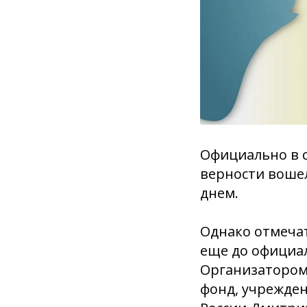
Официально в с
верности вошел
днем.
Однако отмечат
еще до официал
Организатором
фонд, учрежден