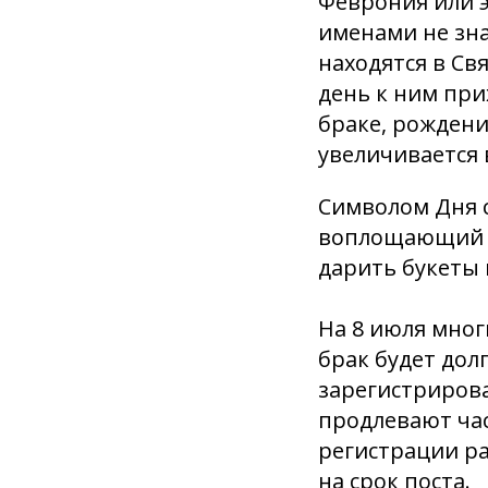
Феврония или э
именами не зна
находятся в С
день к ним при
браке, рождени
увеличивается 
Символом Дня с
воплощающий чи
дарить букеты 
На 8 июля мног
брак будет дол
зарегистрирова
продлевают час
регистрации ра
на срок поста.