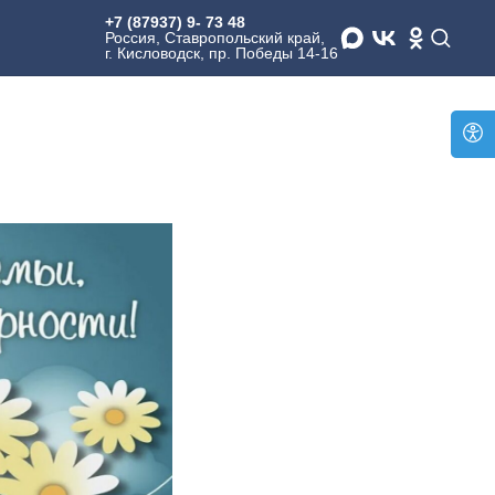
+7 (87937) 9- 73 48
И
Россия, Ставропольский край,
г. Кисловодск, пр. Победы 14-16