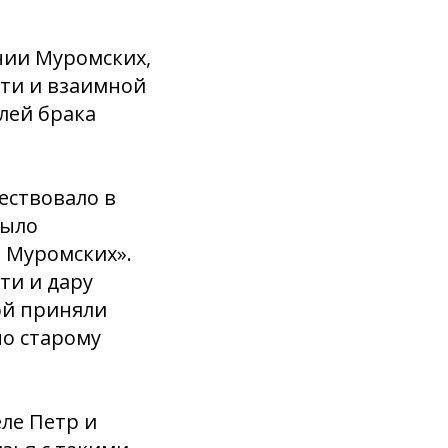
нии Муромских,
сти и взаимной
лей брака
ествовало в
было
и Муромских».
ти и дару
ой приняли
по старому
ле Петр и