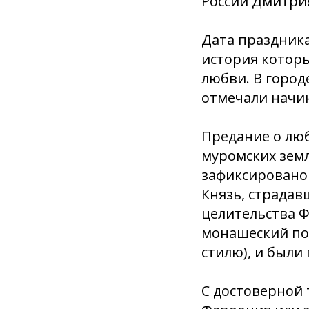
России Дмитри
Дата праздника
история которы
любви. В город
отмечали начин
Предание о люб
муромских земл
зафиксировано 
Князь, страдав
целительства Ф
монашеский пос
стилю), и были
С достоверной 