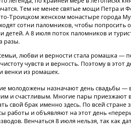
то легенда, по крайней мере в летописях кн
чатся. Тем не менее святые мощи Петра и 
вято-Троицком женском монастыре города М
ходят сотни паломников, чтобы попросить о
и детей. А 8 июля поток паломников и турис
в разы.
емьи, любви и верности стала ромашка — п
стоту чувств и верность. Поэтому в этот 
и венки из ромашек.
ие молодожены назначают день свадьбы — в
гим и счастливым. Многие пары приезжают 
ть свой брак именно здесь. По всей стране 
ы работы и объявляют на этот день «перер
зводов. Венчаться 8 июля нельзя, так как да