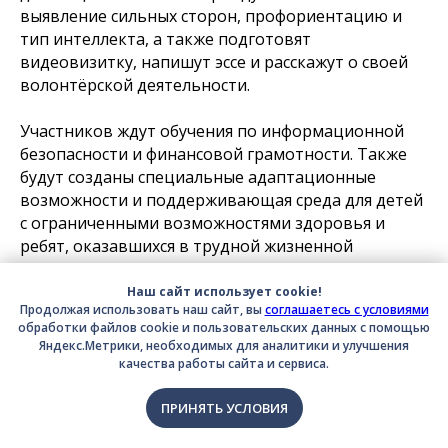
выявление сильных сторон, профориентацию и
тип интеллекта, а также подготовят
видеовизитку, напишут эссе и расскажут о своей
волонтёрской деятельности.
Участников ждут обучения по информационной
безопасности и финансовой грамотности. Также
будут созданы специальные адаптационные
возможности и поддерживающая среда для детей
с ограниченными возможностями здоровья и
ребят, оказавшихся в трудной жизненной
ситуации.
Наш сайт использует cookie!
Продолжая использовать наш сайт, вы
соглашаетесь с условиями
Особое внимание будет уделено пользе – для
обработки файлов cookie и пользовательских данных с помощью
своей малой родины, региона и всей страны. На
Яндекс.Метрики, необходимых для аналитики и улучшения
этапе подготовки к полуфиналам появится новое
качества работы сайта и сервиса.
задание для участников старших категорий –
волонтерская деятельность в своем регионе. На
ПРИНЯТЬ УСЛОВИЯ
очных этапах участников будет ожидать