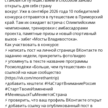
становятся путешествием и способом заново
открыть для себя страну
вокруг. Уже в сентябре 2026 года 10 победителей
конкурса отправятся в путешествие в Приморский
край. Там их ожидает встреча с Олимпийскими
чемпионами, тренировки с амбассадорами
проекта, памятные призы и новый спортивный
вызов – забег «Мосты Владивостока».
Как участвовать в конкурсе:
⚡️ написать пост на личной странице ВКонтакте по
заданию недели, прикрепить фото/видео
⚡️ упомянуть в тексте название программы
Росмолодёжи «Больше, чем путешествие» со
ссылкой на наше сообщество
(https://vk.com/morethantrip)
⚡️добавить хештеги: #НаСтартВниманиеРоссия
#СтартТвоихИзменений
#МеняешьсяТыМеняетсяСтрана
⚡️ проверить, что ваш профиль ВКонтакте открыт
⚡️ добавить ссылку на опубликованный пост в