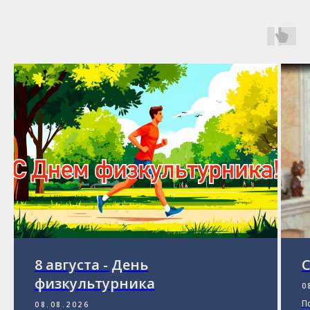
8 августа - День
С
физкультурника
0
П
08.08.2026